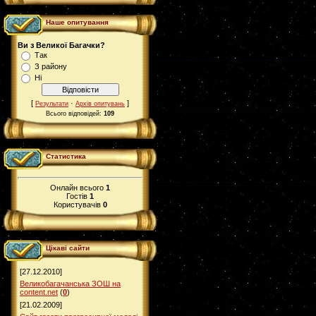
Наше опитування
Ви з Великої Багачки?
Так
З району
Ні
[
·
]
Результати
Архів опитувань
Всього відповідей:
109
Статистика
Онлайн всього
1
Гостів
1
Користувачів
0
Цікаві сайти
[27.12.2010]
Великобагачанська ЗОШ на
content.net
(
0
)
[21.02.2009]