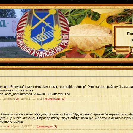
П'я
В
лися ІІІ Всеукраїнських олімпіад з хімії, географії та історії. Учні нашого району брали а
авдання ви можете тут:
ption=com_content&task=view&id=381&Itemid=173
1 | Добавил:
vb
| Дата:
17.01.2011
|
Комментарии (1)
окових блоків сайту. Уже доволі давно у блоці "Друзі сайту" правив банерний хаос. Ча
о (і це м'яко сказано). Відтепер блоку "Друзі сайту" не існує. А частина дійсно потріб
ловної сторінки.
бавил:
vb
| Дата:
17.01.2011
|
Комментарии (1)