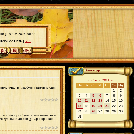
тниця, 07.08.2026, 06:42
ітаю Вас
Гість
|
RSS
Календар
«
Січень 2011
»
Пн
Вт
Ср
Чт
Пт
Сб
Нд
ктивну участь і здобули призові місця.
1
2
3
4
5
6
7
8
9
10
11
12
13
14
15
16
17
18
19
20
21
22
23
24
25
26
27
28
29
30
стина банерів були не дійсними, та й
31
них для нас банерів (у партнерських