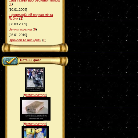
Сайт газети прогресивної молоді
(
1
)
[10.01.2009]
Інформаційний портал міста
Лубни
(
1
)
[08.03.2009]
Великі українці
(
0
)
[25.01.2010]
Приколи та анекдоти
(
0
)
Останні фото
[
Демотиватори
]
[
Демотиватори
]