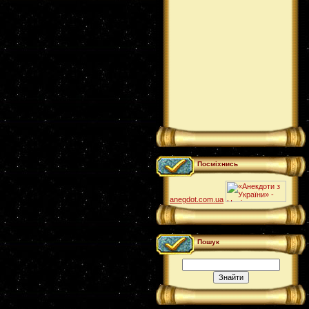
Посміхнись
anegdot.com.ua
Пошук