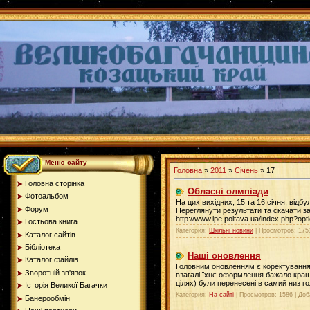
Меню сайту
Головна
»
2011
»
Січень
»
17
Головна сторінка
Обласні олмпіади
Фотоальбом
На цих вихідних, 15 та 16 січня, відбу
Форум
Переглянути результати та скачати з
http://www.ipe.poltava.ua/index.php?o
Гостьова книга
Категория:
Шкільні новини
| Просмотров: 175
Каталог сайтів
Бібліотека
Наші оновлення
Каталог файлів
Головним оновленням є коректування б
Зворотній зв'язок
взагалі їхнє оформлення бажало кращог
цілях) були перенесені в самий низ го
Історія Великої Багачки
Категория:
На сайті
| Просмотров: 1586 | До
Банерообмін