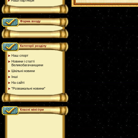
Наші партнери
Форма входу
Категорії розділу
Наш спорт
Новини і статті
Великобагачанщини
Шкільні новини
Інші
На сайті
"Розважальні новини"
Класні міні-ігри