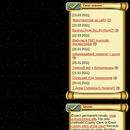
Свіжі новини
[23.03.2011]
Демотиватори на сайті
(
1
)
[23.03.2011]
Багачка буде без футболу?!
(
3
)
[22.03.2011]
Відбулися РМО вчителів-
предметників
(
0
)
[26.01.2011]
Інформаційний термінал у школі
(
0
)
[26.01.2011]
Творчий звіт у Білоцеркывці
(
0
)
[21.01.2011]
Обласний з'їзд тваринників
(
0
)
[20.01.2011]
З Днем Соборності України!!!
(
0
)
Цікаве
Expect permanent results.
male
enhancement pills
The only
methods!;County Clerk of Court
county clerk of the court
Records
select county by state.;Number.