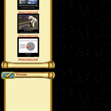
[
Демотиватори
]
[
Демотиватори
]
[
Демотиватори
]
Реклама