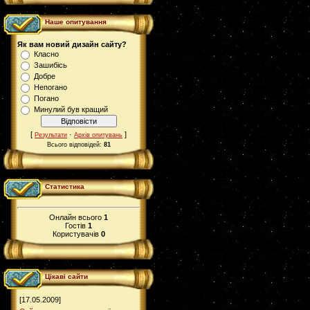
Наше опитування
Як вам новий дизайн сайту?
Класно
Зашибісь
Добре
Непогано
Погано
Минулий був кращий
[
·
]
Результати
Архів опитувань
Всього відповідей:
81
Статистика
Онлайн всього
1
Гостів
1
Користувачів
0
Цікаві сайти
[17.05.2009]