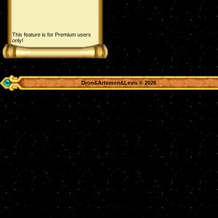
This feature is for Premium users
only!
Dron&Artemon&Levis © 2026