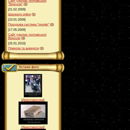
Сайт ультрас полтавської
"Ворскли"
(
0
)
[21.02.2009]
Шахмати online
(
5
)
[10.01.2009]
Пошукова система "google"
(
0
)
[17.05.2009]
Сайт ультрас полтавської
Ворскли
(
0
)
[25.01.2010]
Приколи та анекдоти
(
0
)
Останні фото
[
Демотиватори
]
[
Демотиватори
]