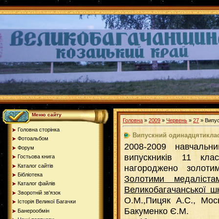
Меню сайту
Головна
»
2009
»
Червень
»
27
» Випус
Головна сторінка
Випускний одинадцятикла
Фотоальбом
2008-2009 навчальн
Форум
випускників 11 кла
Гостьова книга
Каталог сайтів
нагороджено золоти
Бібліотека
Золотими медаліст
Каталог файлів
Великобагачанської ш
Зворотній зв'язок
О.М.,Пицяк А.С., Мос
Історія Великої Багачки
Бакуменко Є.М.
Банерообмін