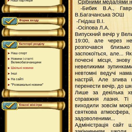
Срібними медалями н
Наші партнери
-Бибик В.А., Гавр
В.Багачанська ЗОШ
-Гнідаш В.І. - 
Форма входу
-Осіпова Л.А. -
Випускний вечір у Вел
19:00, але через не
Категорії розділу
розпочався близьк
заспокоїться, але... Я
Наш спорт
почесні місця, знов
Новини і статті
Великобагачанщини
невеликими зупинкам
Шкільні новини
невтомні ведучі нама
Інші
настрій. Але злива 
На сайті
перенести вечір, до шк
"Розважальні новини"
Лише за декілька х
справжня лазня. Ті
виходили зовсім мокрі
Класні міні-ігри
святкова атмосфера,
задоволеними...
Адміністрація сайт щ
закінченням школи