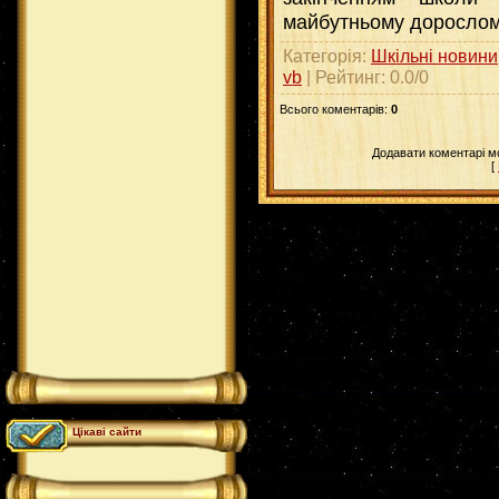
майбутньому дорослому
Категорія
:
Шкільні новини
vb
|
Рейтинг
:
0.0
/
0
Всього коментарів
:
0
Додавати коментарі м
[
Цікаві сайти