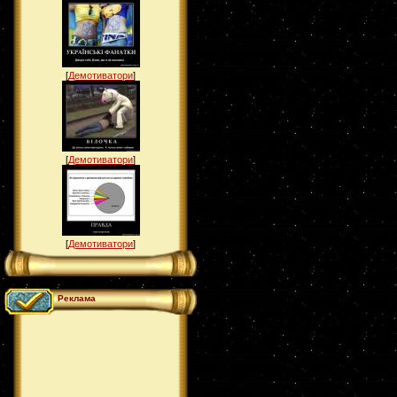
[
Демотиватори
]
[
Демотиватори
]
[
Демотиватори
]
Реклама